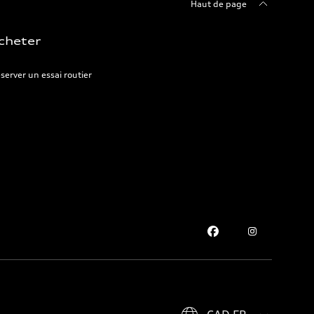
Haut de page
cheter
server un essai routier
Please select country