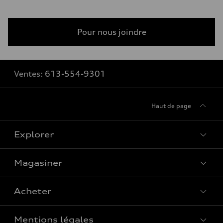
Pour nous joindre
Ventes:
613-554-9301
Haut de page
Explorer
Magasiner
Voir tous les modèles
Acheter
Offres spéciales
Mentions légales
Réserver un essai routier