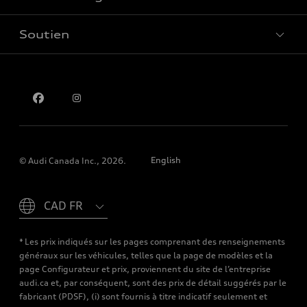
Soutien
Confidentialité
Pour nous joindre
English
© Audi Canada Inc., 2026.
Please select country
* Les prix indiqués sur les pages comprenant des renseignements
généraux sur les véhicules, telles que la page de modèles et la
page Configurateur et prix, proviennent du site de l’entreprise
audi.ca et, par conséquent, sont des prix de détail suggérés par le
fabricant (PDSF), (i) sont fournis à titre indicatif seulement et