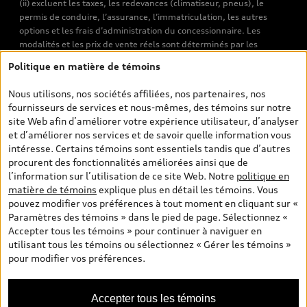
(ii) excluent les taxes, les redevances (climatiseur, pneus), le
permis de conduire, l’assurance, l’immatriculation, les autres
options et les frais d’administration du concessionnaire. Les
modalités et les prix de vente réels sont déterminés par les
concessionnaires. Les prix indiqués sur les pages de recherche de
Politique en matière de témoins
véhicules neufs et d’occasion sont les prix de vente établis par les
concessionnaires et incluent les frais applicables, tels que les frais
Nous utilisons, nos sociétés affiliées, nos partenaires, nos
de transport et d’inspection de prélivraison, les taxes
fournisseurs de services et nous-mêmes, des témoins sur notre
environnementales (pour les véhicules neufs) et les frais
site Web afin d’améliorer votre expérience utilisateur, d’analyser
d’administration des concessionnaires. Toutefois, les taxes de
et d’améliorer nos services et de savoir quelle information vous
vente sont exclues. Veuillez noter que les prix de l’estimateur de
intéresse. Certains témoins sont essentiels tandis que d’autres
versements sont des PDSF s’il a été consulté au moyen de l’onglet
procurent des fonctionnalités améliorées ainsi que de
Configurateur et prix (à titre indicatif). Toutefois, s’il a été
l’information sur l’utilisation de ce site Web. Notre
politique en
consulté à partir des pages de recherche de véhicules neufs et
matière de témoins
explique plus en détail les témoins. Vous
d’occasion, les prix indiqués sont des prix de vente (prix de vente
pouvez modifier vos préférences à tout moment en cliquant sur «
réels). Sur les pages de renseignements généraux sur les
Paramètres des témoins » dans le pied de page. Sélectionnez «
véhicules, les modèles sont montrés à titre indicatif seulement,
Accepter tous les témoins » pour continuer à naviguer en
avec des caractéristiques qui peuvent ne pas être offertes sur les
utilisant tous les témoins ou sélectionnez « Gérer les témoins »
modèles canadiens. Malgré les efforts déployés pour assurer
pour modifier vos préférences.
l’exactitude de ces renseignements, des erreurs peuvent survenir
et la disponibilité peut changer; veuillez donc visiter votre
concessionnaire pour obtenir les détails et les spécifications
Accepter tous les témoins
actuelles de chaque modèle. Tous droits réservés. Les marques de