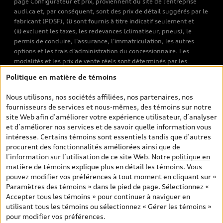
page Configurateur et prix, proviennent du site de l’entreprise
audi.ca et, par conséquent, sont des prix de détail suggérés par le
fabricant (PDSF), (i) sont fournis à titre indicatif seulement et
(ii) excluent les taxes, les redevances (climatiseur, pneus), le
permis de conduire, l’assurance, l’immatriculation, les autres
options et les frais d’administration du concessionnaire. Les
modalités et les prix de vente réels sont déterminés par les
concessionnaires. Les prix indiqués sur les pages de recherche de
Politique en matière de témoins
véhicules neufs et d’occasion sont les prix de vente établis par les
concessionnaires et incluent les frais applicables, tels que les frais
Nous utilisons, nos sociétés affiliées, nos partenaires, nos
de transport et d’inspection de prélivraison, les taxes
fournisseurs de services et nous-mêmes, des témoins sur notre
environnementales (pour les véhicules neufs) et les frais
site Web afin d’améliorer votre expérience utilisateur, d’analyser
d’administration des concessionnaires. Toutefois, les taxes de
et d’améliorer nos services et de savoir quelle information vous
vente sont exclues. Veuillez noter que les prix de l’estimateur de
intéresse. Certains témoins sont essentiels tandis que d’autres
versements sont des PDSF s’il a été consulté au moyen de l’onglet
procurent des fonctionnalités améliorées ainsi que de
Configurateur et prix (à titre indicatif). Toutefois, s’il a été
l’information sur l’utilisation de ce site Web. Notre
politique en
consulté à partir des pages de recherche de véhicules neufs et
matière de témoins
explique plus en détail les témoins. Vous
d’occasion, les prix indiqués sont des prix de vente (prix de vente
pouvez modifier vos préférences à tout moment en cliquant sur «
réels). Sur les pages de renseignements généraux sur les
Paramètres des témoins » dans le pied de page. Sélectionnez «
véhicules, les modèles sont montrés à titre indicatif seulement,
Accepter tous les témoins » pour continuer à naviguer en
avec des caractéristiques qui peuvent ne pas être offertes sur les
utilisant tous les témoins ou sélectionnez « Gérer les témoins »
modèles canadiens. Malgré les efforts déployés pour assurer
pour modifier vos préférences.
l’exactitude de ces renseignements, des erreurs peuvent survenir