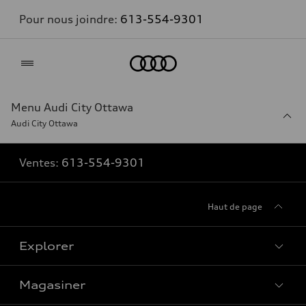
Pour nous joindre:
613-554-9301
Accueil
Menu Audi City Ottawa
Audi City Ottawa
Ventes:
613-554-9301
Haut de page
Explorer
Magasiner
Voir tous les modèles