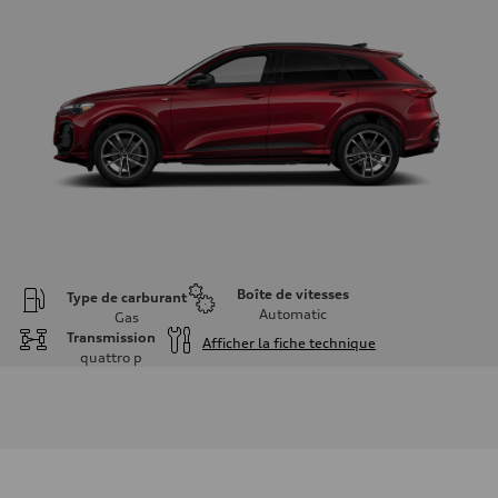
Boîte de vitesses
Type de carburant
Automatic
Gas
Transmission
Afficher la fiche technique
quattro
p
Moteur
Type de moteur
I-4 DOHC / 16V / Direct Injection / Turbocharged
Données de rendement
Cylindrée
1984 cm³
Puissance max.