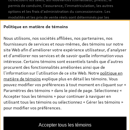
permis de conduire, l’assurance, l’immatriculation, les autres
options et les frais d’administration du concessionnaire. Les
modalités et les prix de vente réels sont déterminés par les
concessionnaires. Les prix indiqués sur les pages de recherche de
Politique en matière de témoins
véhicules neufs et d’occasion sont les prix de vente établis par les
concessionnaires et incluent les frais applicables, tels que les frais
Nous utilisons, nos sociétés affiliées, nos partenaires, nos
de transport et d’inspection de prélivraison, les taxes
fournisseurs de services et nous-mêmes, des témoins sur notre
environnementales (pour les véhicules neufs) et les frais
site Web afin d’améliorer votre expérience utilisateur, d’analyser
d’administration des concessionnaires. Toutefois, les taxes de
et d’améliorer nos services et de savoir quelle information vous
vente sont exclues. Veuillez noter que les prix de l’estimateur de
intéresse. Certains témoins sont essentiels tandis que d’autres
versements sont des PDSF s’il a été consulté au moyen de l’onglet
procurent des fonctionnalités améliorées ainsi que de
Configurateur et prix (à titre indicatif). Toutefois, s’il a été
l’information sur l’utilisation de ce site Web. Notre
politique en
consulté à partir des pages de recherche de véhicules neufs et
matière de témoins
explique plus en détail les témoins. Vous
d’occasion, les prix indiqués sont des prix de vente (prix de vente
pouvez modifier vos préférences à tout moment en cliquant sur «
réels). Sur les pages de renseignements généraux sur les
Paramètres des témoins » dans le pied de page. Sélectionnez «
véhicules, les modèles sont montrés à titre indicatif seulement,
Accepter tous les témoins » pour continuer à naviguer en
avec des caractéristiques qui peuvent ne pas être offertes sur les
utilisant tous les témoins ou sélectionnez « Gérer les témoins »
modèles canadiens. Malgré les efforts déployés pour assurer
pour modifier vos préférences.
l’exactitude de ces renseignements, des erreurs peuvent survenir
et la disponibilité peut changer; veuillez donc visiter votre
concessionnaire pour obtenir les détails et les spécifications
Accepter tous les témoins
actuelles de chaque modèle. Tous droits réservés. Les marques de