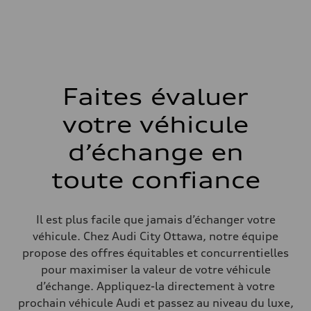
268 HP
Couple max.
295 lb-ft
Transmission
Boîte de vitesses
7-speed S tronic automatic
Suspension
Avant
5-link independent with stabilizer bar
Faites évaluer
Arrière
5-link independent with stabilizer bar
votre véhicule
Système de freinage
Système de freinage
single piston front and single piston rear calipers
d’échange en
Direction
Direction
toute confiance
Electromechanical Steering with Speed-Sensitive Power Assistance
Poids
Poids à vide
—
Il est plus facile que jamais d’échanger votre
Poids brut admissible
—
véhicule. Chez Audi City Ottawa, notre équipe
Volumes
propose des offres équitables et concurrentielles
Compartiment à bagages
—
pour maximiser la valeur de votre véhicule
Réservoir de carburant (approx.)
d’échange. Appliquez-la directement à votre
65 L
Données de rendement
prochain véhicule Audi et passez au niveau du luxe,