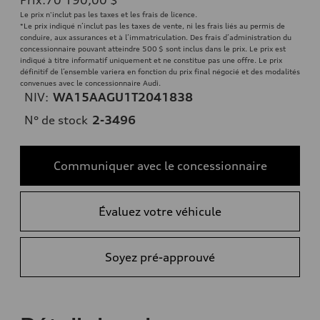
Le prix n'inclut pas les taxes et les frais de licence.
*Le prix indiqué n’inclut pas les taxes de vente, ni les frais liés au permis de
conduire, aux assurances et à l’immatriculation. Des frais d’administration du
concessionnaire pouvant atteindre 500 $ sont inclus dans le prix. Le prix est
indiqué à titre informatif uniquement et ne constitue pas une offre. Le prix
définitif de l’ensemble variera en fonction du prix final négocié et des modalités
convenues avec le concessionnaire Audi.
NIV:
WA15AAGU1T2041838
N° de stock
2-3496
Communiquer avec le concessionnaire
Évaluez votre véhicule
Soyez pré-approuvé