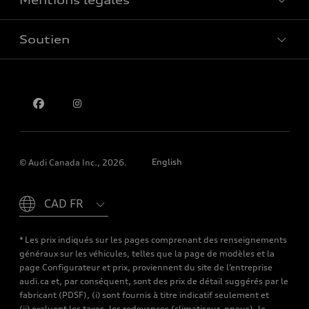
Mentions légales
Réserver un essai routier
Soutien
Confidentialité
Pour nous joindre
English
© Audi Canada Inc., 2026.
Please select country
* Les prix indiqués sur les pages comprenant des renseignements
généraux sur les véhicules, telles que la page de modèles et la
page Configurateur et prix, proviennent du site de l’entreprise
audi.ca et, par conséquent, sont des prix de détail suggérés par le
fabricant (PDSF), (i) sont fournis à titre indicatif seulement et
(ii) excluent les taxes, les redevances (climatiseur, pneus), le