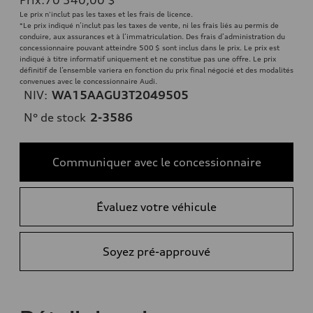
Le prix n'inclut pas les taxes et les frais de licence.
*Le prix indiqué n’inclut pas les taxes de vente, ni les frais liés au permis de
conduire, aux assurances et à l’immatriculation. Des frais d’administration du
concessionnaire pouvant atteindre 500 $ sont inclus dans le prix. Le prix est
indiqué à titre informatif uniquement et ne constitue pas une offre. Le prix
définitif de l’ensemble variera en fonction du prix final négocié et des modalités
convenues avec le concessionnaire Audi.
NIV:
WA15AAGU3T2049505
N° de stock
2-3586
Communiquer avec le concessionnaire
Évaluez votre véhicule
Soyez pré-approuvé