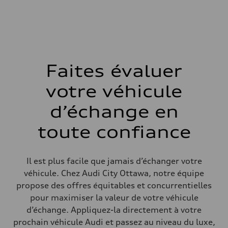
268 HP
Couple max.
295 lb-ft
Transmission
Boîte de vitesses
7-speed S tronic automatic
Suspension
Avant
5-link independent with stabilizer bar
Faites évaluer
Arrière
5-link independent with stabilizer bar
votre véhicule
Système de freinage
Système de freinage
single piston front and single piston rear calipers
d’échange en
Direction
Direction
toute confiance
Electromechanical Steering with Speed-Sensitive Power Assistance
Poids
Poids à vide
—
Il est plus facile que jamais d’échanger votre
Poids brut admissible
—
véhicule. Chez Audi City Ottawa, notre équipe
Volumes
propose des offres équitables et concurrentielles
Compartiment à bagages
—
pour maximiser la valeur de votre véhicule
Réservoir de carburant (approx.)
d’échange. Appliquez-la directement à votre
65 L
Données de rendement
prochain véhicule Audi et passez au niveau du luxe,