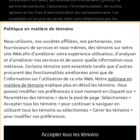
permis de conduire, l’assurance, l’immatriculation, les autres
options et les frais d’administration du concessionnaire. Les
modalités et les prix de vente réels sont déterminés par les
concessionnaires. Les prix indiqués sur les pages de recherche de
Politique en matière de témoins
véhicules neufs et d’occasion sont les prix de vente établis par les
concessionnaires et incluent les frais applicables, tels que les frais
Nous utilisons, nos sociétés affiliées, nos partenaires, nos
de transport et d’inspection de prélivraison, les taxes
fournisseurs de services et nous-mêmes, des témoins sur notre
environnementales (pour les véhicules neufs) et les frais
site Web afin d’améliorer votre expérience utilisateur, d’analyser
d’administration des concessionnaires. Toutefois, les taxes de
et d’améliorer nos services et de savoir quelle information vous
vente sont exclues. Veuillez noter que les prix de l’estimateur de
intéresse. Certains témoins sont essentiels tandis que d’autres
versements sont des PDSF s’il a été consulté au moyen de l’onglet
procurent des fonctionnalités améliorées ainsi que de
Configurateur et prix (à titre indicatif). Toutefois, s’il a été
l’information sur l’utilisation de ce site Web. Notre
politique en
consulté à partir des pages de recherche de véhicules neufs et
matière de témoins
explique plus en détail les témoins. Vous
d’occasion, les prix indiqués sont des prix de vente (prix de vente
pouvez modifier vos préférences à tout moment en cliquant sur «
réels). Sur les pages de renseignements généraux sur les
Paramètres des témoins » dans le pied de page. Sélectionnez «
véhicules, les modèles sont montrés à titre indicatif seulement,
Accepter tous les témoins » pour continuer à naviguer en
avec des caractéristiques qui peuvent ne pas être offertes sur les
utilisant tous les témoins ou sélectionnez « Gérer les témoins »
modèles canadiens. Malgré les efforts déployés pour assurer
pour modifier vos préférences.
l’exactitude de ces renseignements, des erreurs peuvent survenir
et la disponibilité peut changer; veuillez donc visiter votre
concessionnaire pour obtenir les détails et les spécifications
Accepter tous les témoins
actuelles de chaque modèle. Tous droits réservés. Les marques de