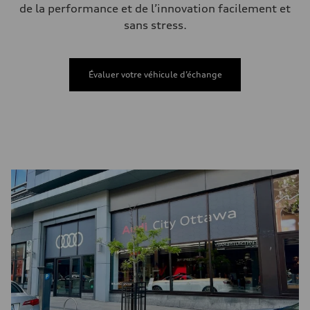
Vitesse de pointe
de la performance et de l’innovation facilement et
210 km/h
Accélération de 0 à 100 km/h
sans stress.
6.2 seconds
Consommation de carburant
Carburant
Premium
Évaluer votre véhicule d’échange
Consommation – ville
11.0 l/100 km
Consommation – autoroute
8.1 l/100 km
Consommation combinée
9.7 l/100 km