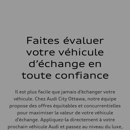
268 HP
Couple max.
295 lb-ft
Transmission
Boîte de vitesses
7-speed S tronic automatic
Suspension
Avant
5-link independent with stabilizer bar
Faites évaluer
Arrière
5-link independent with stabilizer bar
votre véhicule
Système de freinage
Système de freinage
single piston front and single piston rear calipers
d’échange en
Direction
Direction
toute confiance
Electromechanical Steering with Speed-Sensitive Power Assistance
Poids
Poids à vide
—
Il est plus facile que jamais d’échanger votre
Poids brut admissible
—
véhicule. Chez Audi City Ottawa, notre équipe
Volumes
propose des offres équitables et concurrentielles
Compartiment à bagages
—
pour maximiser la valeur de votre véhicule
Réservoir de carburant (approx.)
d’échange. Appliquez-la directement à votre
65 L
Données de rendement
prochain véhicule Audi et passez au niveau du luxe,