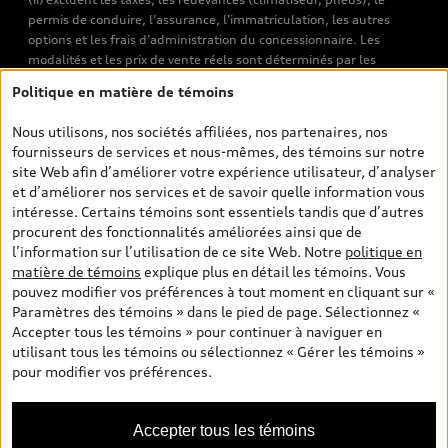
permis de conduire, l’assurance, l’immatriculation, les autres
options et les frais d’administration du concessionnaire. Les
modalités et les prix de vente réels sont déterminés par les
concessionnaires. Les prix indiqués sur les pages de recherche de
Politique en matière de témoins
véhicules neufs et d’occasion sont les prix de vente établis par les
concessionnaires et incluent les frais applicables, tels que les frais
Nous utilisons, nos sociétés affiliées, nos partenaires, nos
de transport et d’inspection de prélivraison, les taxes
fournisseurs de services et nous-mêmes, des témoins sur notre
environnementales (pour les véhicules neufs) et les frais
site Web afin d’améliorer votre expérience utilisateur, d’analyser
d’administration des concessionnaires. Toutefois, les taxes de
et d’améliorer nos services et de savoir quelle information vous
vente sont exclues. Veuillez noter que les prix de l’estimateur de
intéresse. Certains témoins sont essentiels tandis que d’autres
versements sont des PDSF s’il a été consulté au moyen de l’onglet
procurent des fonctionnalités améliorées ainsi que de
Configurateur et prix (à titre indicatif). Toutefois, s’il a été
l’information sur l’utilisation de ce site Web. Notre
politique en
consulté à partir des pages de recherche de véhicules neufs et
matière de témoins
explique plus en détail les témoins. Vous
d’occasion, les prix indiqués sont des prix de vente (prix de vente
pouvez modifier vos préférences à tout moment en cliquant sur «
réels). Sur les pages de renseignements généraux sur les
Paramètres des témoins » dans le pied de page. Sélectionnez «
véhicules, les modèles sont montrés à titre indicatif seulement,
Accepter tous les témoins » pour continuer à naviguer en
avec des caractéristiques qui peuvent ne pas être offertes sur les
utilisant tous les témoins ou sélectionnez « Gérer les témoins »
modèles canadiens. Malgré les efforts déployés pour assurer
pour modifier vos préférences.
l’exactitude de ces renseignements, des erreurs peuvent survenir
et la disponibilité peut changer; veuillez donc visiter votre
concessionnaire pour obtenir les détails et les spécifications
Accepter tous les témoins
actuelles de chaque modèle. Tous droits réservés. Les marques de