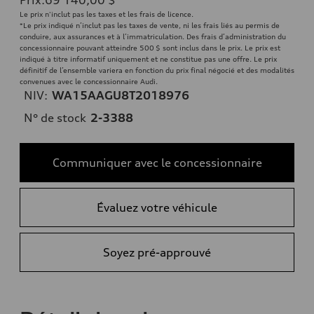
Le prix n'inclut pas les taxes et les frais de licence.
*Le prix indiqué n’inclut pas les taxes de vente, ni les frais liés au permis de
conduire, aux assurances et à l’immatriculation. Des frais d’administration du
concessionnaire pouvant atteindre 500 $ sont inclus dans le prix. Le prix est
indiqué à titre informatif uniquement et ne constitue pas une offre. Le prix
définitif de l’ensemble variera en fonction du prix final négocié et des modalités
convenues avec le concessionnaire Audi.
NIV:
WA15AAGU8T2018976
N° de stock
2-3388
Communiquer avec le concessionnaire
Évaluez votre véhicule
Soyez pré-approuvé