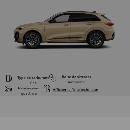
Boîte de vitesses
Type de carburant
Automatic
Gas
Transmission
Afficher la fiche technique
quattro
p
Moteur
Type de moteur
I-4 DOHC / 16V / Direct Injection / Turbocharged
Données de rendement
Cylindrée
1984 cm³
Puissance max.