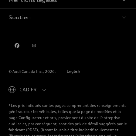
Mentions légales
Réserver un essai routier
Soutien
Confidentialité
Pour nous joindre
English
© Audi Canada Inc., 2026.
Please select country
* Les prix indiqués sur les pages comprenant des renseignements
généraux sur les véhicules, telles que la page de modèles et la
page Configurateur et prix, proviennent du site de l’entreprise
audi.ca et, par conséquent, sont des prix de détail suggérés par le
fabricant (PDSF), (i) sont fournis à titre indicatif seulement et
(ii) excluent les taxes, les redevances (climatiseur, pneus), le