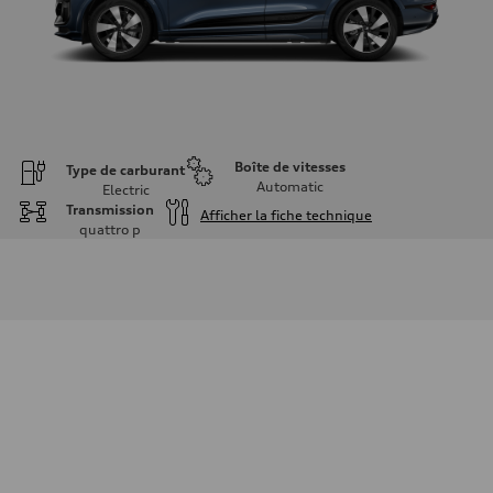
Boîte de vitesses
Type de carburant
Automatic
Electric
Transmission
Afficher la fiche technique
quattro
p
Moteur
Type de moteur
Front Asynchronous & Rear PSM Motors
Données de rendement
Cylindrée
—
Puissance max.
456 HP with launch control
Couple max.
—
Transmission
Boîte de vitesses
Single-speed and quattro all-wheel drive
Suspension
Avant