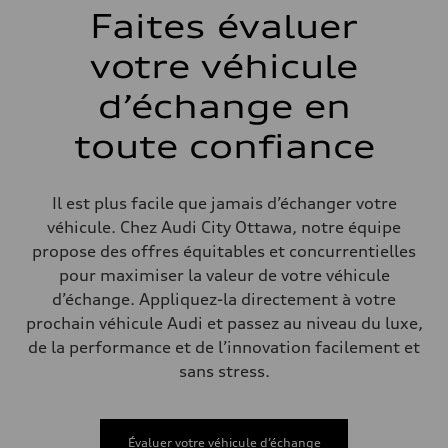
Air suspension
Faites évaluer
Arrière
Air suspension
votre véhicule
Système de freinage
Système de freinage
4 piston front and single piston rear calipers
d’échange en
Direction
Direction
toute confiance
Electromechanical progressive steering with speed-sensitive power a
Poids
Poids à vide
—
Il est plus facile que jamais d’échanger votre
Poids brut admissible
—
véhicule. Chez Audi City Ottawa, notre équipe
Volumes
propose des offres équitables et concurrentielles
Compartiment à bagages
—
pour maximiser la valeur de votre véhicule
Réservoir de carburant (approx.)
d’échange. Appliquez-la directement à votre
—
Données de rendement
prochain véhicule Audi et passez au niveau du luxe,
Vitesse de pointe
de la performance et de l’innovation facilement et
210 km/h
Accélération de 0 à 100 km/h
sans stress.
with launch control - 5.1 seconds
Consommation de carburant
Carburant
—
Évaluer votre véhicule d’échange
Consommation – ville