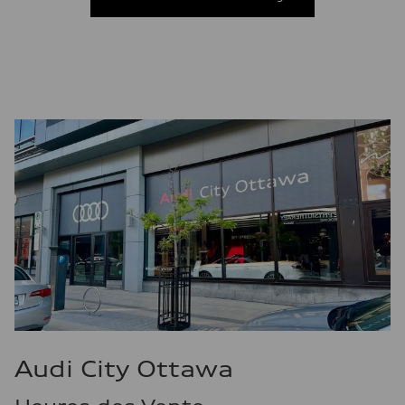
—
Consommation – autoroute
—
Consommation combinée
—
Audi City Ottawa