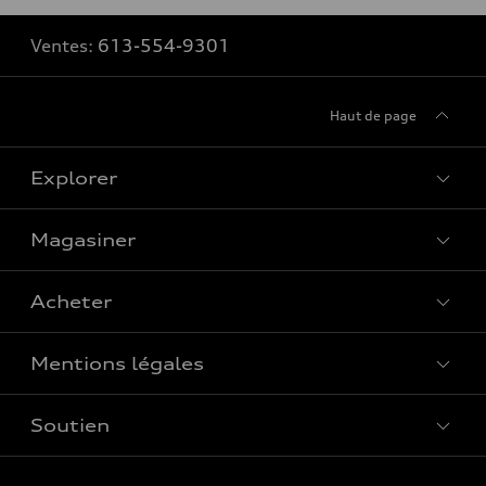
Ventes:
613-554-9301
Haut de page
Explorer
Magasiner
Voir tous les modèles
Acheter
Offres spéciales
Mentions légales
Réserver un essai routier
Soutien
Confidentialité