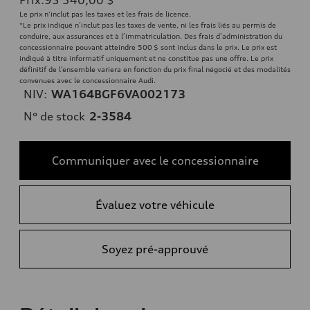
Le prix n'inclut pas les taxes et les frais de licence.
*Le prix indiqué n’inclut pas les taxes de vente, ni les frais liés au permis de
conduire, aux assurances et à l’immatriculation. Des frais d’administration du
concessionnaire pouvant atteindre 500 $ sont inclus dans le prix. Le prix est
indiqué à titre informatif uniquement et ne constitue pas une offre. Le prix
définitif de l’ensemble variera en fonction du prix final négocié et des modalités
convenues avec le concessionnaire Audi.
NIV:
WA164BGF6VA002173
N° de stock
2-3584
Communiquer avec le concessionnaire
Évaluez votre véhicule
Soyez pré-approuvé