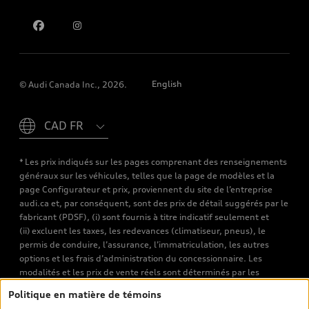
Pour nous joindre
English
© Audi Canada Inc., 2026.
Please select country
* Les prix indiqués sur les pages comprenant des renseignements
généraux sur les véhicules, telles que la page de modèles et la
page Configurateur et prix, proviennent du site de l’entreprise
audi.ca et, par conséquent, sont des prix de détail suggérés par le
fabricant (PDSF), (i) sont fournis à titre indicatif seulement et
(ii) excluent les taxes, les redevances (climatiseur, pneus), le
permis de conduire, l’assurance, l’immatriculation, les autres
options et les frais d’administration du concessionnaire. Les
modalités et les prix de vente réels sont déterminés par les
concessionnaires. Les prix indiqués sur les pages de recherche de
Politique en matière de témoins
véhicules neufs et d’occasion sont les prix de vente établis par les