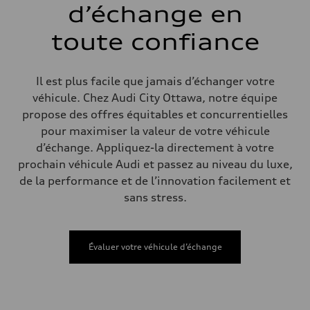
Poids
d’échange en
Poids à vide
—
toute confiance
Poids brut admissible
—
Volumes
Compartiment à bagages
Il est plus facile que jamais d’échanger votre
—
Réservoir de carburant (approx.)
véhicule. Chez Audi City Ottawa, notre équipe
—
propose des offres équitables et concurrentielles
Données de rendement
Vitesse de pointe
pour maximiser la valeur de votre véhicule
—
d’échange. Appliquez-la directement à votre
Accélération de 0 à 100 km/h
—
prochain véhicule Audi et passez au niveau du luxe,
Consommation de carburant
de la performance et de l’innovation facilement et
Carburant
—
sans stress.
Consommation – ville
—
Consommation – autoroute
—
Évaluer votre véhicule d’échange
Consommation combinée
—