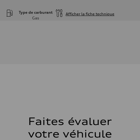
Type de carburant
Afficher la fiche technique
Gas
Moteur
Type de moteur
—
Données de rendement
Cylindrée
—
Puissance max.
—
Couple max.
—
Transmission
Boîte de vitesses
—
Suspension
Avant
—
Arrière
—
Système de freinage
Système de freinage
Faites évaluer
—
Direction
votre véhicule
Direction
—