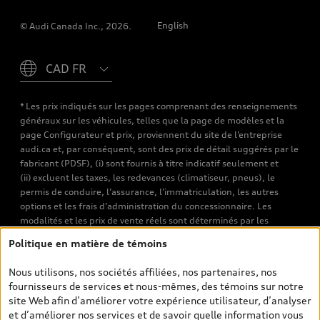
English
© Audi Canada Inc., 2026.
Please select country
* Les prix indiqués sur les pages comprenant des renseignements
généraux sur les véhicules, telles que la page de modèles et la
page Configurateur et prix, proviennent du site de l’entreprise
audi.ca et, par conséquent, sont des prix de détail suggérés par le
fabricant (PDSF), (i) sont fournis à titre indicatif seulement et
(ii) excluent les taxes, les redevances (climatiseur, pneus), le
permis de conduire, l’assurance, l’immatriculation, les autres
options et les frais d’administration du concessionnaire. Les
modalités et les prix de vente réels sont déterminés par les
concessionnaires. Les prix indiqués sur les pages de recherche de
Politique en matière de témoins
véhicules neufs et d’occasion sont les prix de vente établis par les
concessionnaires et incluent les frais applicables, tels que les frais
Nous utilisons, nos sociétés affiliées, nos partenaires, nos
de transport et d’inspection de prélivraison, les taxes
fournisseurs de services et nous-mêmes, des témoins sur notre
environnementales (pour les véhicules neufs) et les frais
site Web afin d’améliorer votre expérience utilisateur, d’analyser
d’administration des concessionnaires. Toutefois, les taxes de
et d’améliorer nos services et de savoir quelle information vous