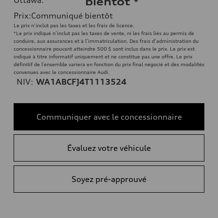
bientôt
*
Prix
:
Communiqué bientôt
Le prix n'inclut pas les taxes et les frais de licence.
*Le prix indiqué n’inclut pas les taxes de vente, ni les frais liés au permis de
conduire, aux assurances et à l’immatriculation. Des frais d’administration du
concessionnaire pouvant atteindre 500 $ sont inclus dans le prix. Le prix est
indiqué à titre informatif uniquement et ne constitue pas une offre. Le prix
définitif de l’ensemble variera en fonction du prix final négocié et des modalités
convenues avec le concessionnaire Audi.
NIV:
WA1ABCFJ4T1113524
Communiquer avec le concessionnaire
Évaluez votre véhicule
Soyez pré-approuvé