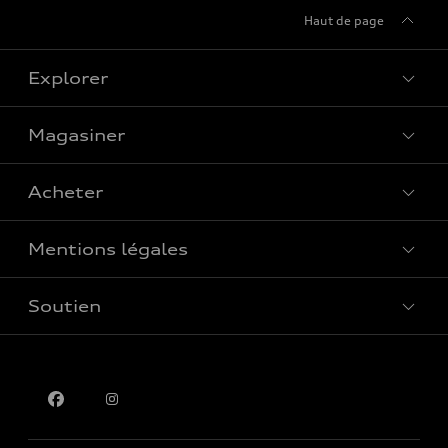
Haut de page
Explorer
Magasiner
Voir tous les modèles
Acheter
Offres spéciales
Mentions légales
Réserver un essai routier
Soutien
Confidentialité
Pour nous joindre