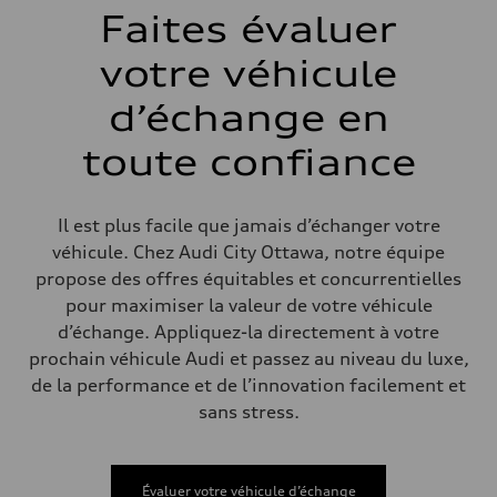
McPherson suspension strut front
Faites évaluer
Arrière
four-link rear axle
votre véhicule
Système de freinage
Système de freinage
—
d’échange en
Direction
Direction
toute confiance
Electromechanical steering with speed-sensitive power assist
Poids
Poids à vide
—
Il est plus facile que jamais d’échanger votre
Poids brut admissible
—
véhicule. Chez Audi City Ottawa, notre équipe
Volumes
propose des offres équitables et concurrentielles
Compartiment à bagages
—
pour maximiser la valeur de votre véhicule
Réservoir de carburant (approx.)
d’échange. Appliquez-la directement à votre
—
Données de rendement
prochain véhicule Audi et passez au niveau du luxe,
Vitesse de pointe
de la performance et de l’innovation facilement et
210 km/h
Accélération de 0 à 100 km/h
sans stress.
5.9 seconds
Consommation de carburant
Carburant
Regular/Unleaded
Évaluer votre véhicule d’échange
Consommation – ville