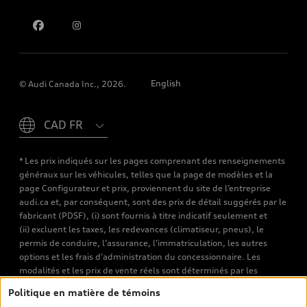
Pour nous joindre
English
© Audi Canada Inc., 2026.
Please select country
* Les prix indiqués sur les pages comprenant des renseignements
généraux sur les véhicules, telles que la page de modèles et la
page Configurateur et prix, proviennent du site de l’entreprise
audi.ca et, par conséquent, sont des prix de détail suggérés par le
fabricant (PDSF), (i) sont fournis à titre indicatif seulement et
(ii) excluent les taxes, les redevances (climatiseur, pneus), le
permis de conduire, l’assurance, l’immatriculation, les autres
options et les frais d’administration du concessionnaire. Les
modalités et les prix de vente réels sont déterminés par les
concessionnaires. Les prix indiqués sur les pages de recherche de
Politique en matière de témoins
véhicules neufs et d’occasion sont les prix de vente établis par les