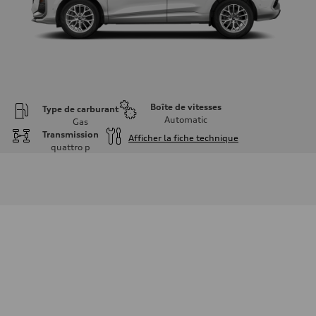
Boîte de vitesses
Type de carburant
Automatic
Gas
Transmission
Afficher la fiche technique
quattro
p
Moteur
Type de moteur
I-4 DOHC / 16V / Direct Injection / Turbocharged
Données de rendement
Cylindrée
1984 cm³
Puissance max.
255 HP
Couple max.
273 lb-ft
Transmission
Boîte de vitesses
7-speed S tronic automatic
Suspension
Avant