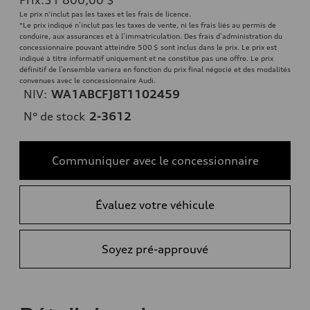
Le prix n'inclut pas les taxes et les frais de licence.
*Le prix indiqué n’inclut pas les taxes de vente, ni les frais liés au permis de
conduire, aux assurances et à l’immatriculation. Des frais d’administration du
concessionnaire pouvant atteindre 500 $ sont inclus dans le prix. Le prix est
indiqué à titre informatif uniquement et ne constitue pas une offre. Le prix
définitif de l’ensemble variera en fonction du prix final négocié et des modalités
convenues avec le concessionnaire Audi.
NIV:
WA1ABCFJ8T1102459
N° de stock
2-3612
Communiquer avec le concessionnaire
Évaluez votre véhicule
Soyez pré-approuvé