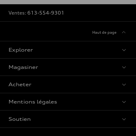
Ventes:
613-554-9301
Haut de page
Explorer
Magasiner
Voir tous les modèles
Acheter
Offres spéciales
Mentions légales
Réserver un essai routier
Soutien
Confidentialité