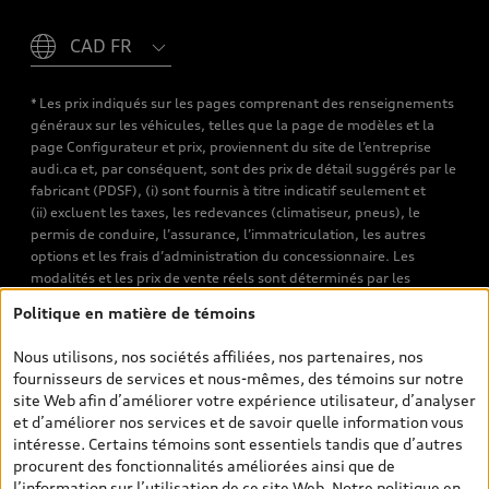
Please select country
* Les prix indiqués sur les pages comprenant des renseignements
généraux sur les véhicules, telles que la page de modèles et la
page Configurateur et prix, proviennent du site de l’entreprise
audi.ca et, par conséquent, sont des prix de détail suggérés par le
fabricant (PDSF), (i) sont fournis à titre indicatif seulement et
(ii) excluent les taxes, les redevances (climatiseur, pneus), le
permis de conduire, l’assurance, l’immatriculation, les autres
options et les frais d’administration du concessionnaire. Les
modalités et les prix de vente réels sont déterminés par les
concessionnaires. Les prix indiqués sur les pages de recherche de
Politique en matière de témoins
véhicules neufs et d’occasion sont les prix de vente établis par les
concessionnaires et incluent les frais applicables, tels que les frais
Nous utilisons, nos sociétés affiliées, nos partenaires, nos
de transport et d’inspection de prélivraison, les taxes
fournisseurs de services et nous-mêmes, des témoins sur notre
environnementales (pour les véhicules neufs) et les frais
site Web afin d’améliorer votre expérience utilisateur, d’analyser
d’administration des concessionnaires. Toutefois, les taxes de
et d’améliorer nos services et de savoir quelle information vous
vente sont exclues. Veuillez noter que les prix de l’estimateur de
intéresse. Certains témoins sont essentiels tandis que d’autres
versements sont des PDSF s’il a été consulté au moyen de l’onglet
procurent des fonctionnalités améliorées ainsi que de
Configurateur et prix (à titre indicatif). Toutefois, s’il a été
l’information sur l’utilisation de ce site Web. Notre
politique en