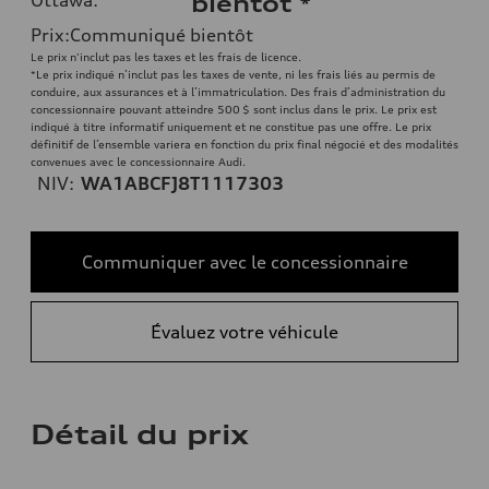
bientôt
*
Prix
:
Communiqué bientôt
Le prix n'inclut pas les taxes et les frais de licence.
*Le prix indiqué n’inclut pas les taxes de vente, ni les frais liés au permis de
conduire, aux assurances et à l’immatriculation. Des frais d’administration du
concessionnaire pouvant atteindre 500 $ sont inclus dans le prix. Le prix est
indiqué à titre informatif uniquement et ne constitue pas une offre. Le prix
définitif de l’ensemble variera en fonction du prix final négocié et des modalités
convenues avec le concessionnaire Audi.
NIV:
WA1ABCFJ8T1117303
Communiquer avec le concessionnaire
Évaluez votre véhicule
Détail du prix