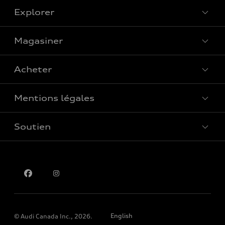
Explorer
Magasiner
Voir tous les modèles
Acheter
Offres spéciales
Mentions légales
Réserver un essai routier
Soutien
Confidentialité
Pour nous joindre
English
© Audi Canada Inc., 2026.