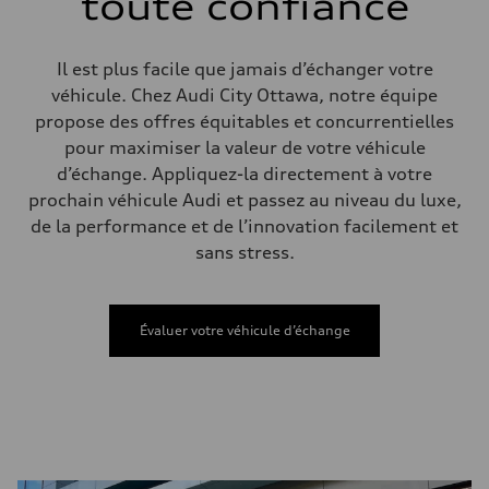
toute confiance
Electromechanical steering with speed-sensitive power assist
Poids
Poids à vide
—
Il est plus facile que jamais d’échanger votre
Poids brut admissible
—
véhicule. Chez Audi City Ottawa, notre équipe
Volumes
propose des offres équitables et concurrentielles
Compartiment à bagages
—
pour maximiser la valeur de votre véhicule
Réservoir de carburant (approx.)
d’échange. Appliquez-la directement à votre
—
Données de rendement
prochain véhicule Audi et passez au niveau du luxe,
Vitesse de pointe
de la performance et de l’innovation facilement et
210 km/h
Accélération de 0 à 100 km/h
sans stress.
5.9 seconds
Consommation de carburant
Carburant
Regular/Unleaded
Évaluer votre véhicule d’échange
Consommation – ville
10.8 l/100 km
Consommation – autoroute
8.1 l/100 km
Consommation combinée
9.6 l/100 km