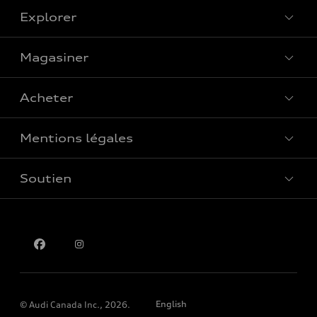
Explorer
Magasiner
Voir tous les modèles
Acheter
Offres spéciales
Mentions légales
Réserver un essai routier
Soutien
Confidentialité
Pour nous joindre
English
© Audi Canada Inc., 2026.