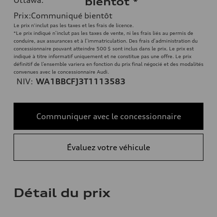
bientôt
*
Prix
:
Communiqué bientôt
Le prix n'inclut pas les taxes et les frais de licence.
*Le prix indiqué n’inclut pas les taxes de vente, ni les frais liés au permis de
conduire, aux assurances et à l’immatriculation. Des frais d’administration du
concessionnaire pouvant atteindre 500 $ sont inclus dans le prix. Le prix est
indiqué à titre informatif uniquement et ne constitue pas une offre. Le prix
définitif de l’ensemble variera en fonction du prix final négocié et des modalités
convenues avec le concessionnaire Audi.
NIV:
WA1BBCFJ3T1113583
Communiquer avec le concessionnaire
Évaluez votre véhicule
Détail du prix