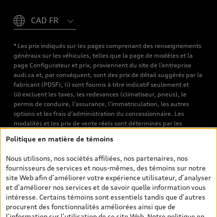
Please select country
* Les prix indiqués sur les pages comprenant des renseignements
généraux sur les véhicules, telles que la page de modèles et la
page Configurateur et prix, proviennent du site de l’entreprise
audi.ca et, par conséquent, sont des prix de détail suggérés par le
fabricant (PDSF), (i) sont fournis à titre indicatif seulement et
(ii) excluent les taxes, les redevances (climatiseur, pneus), le
permis de conduire, l’assurance, l’immatriculation, les autres
options et les frais d’administration du concessionnaire. Les
modalités et les prix de vente réels sont déterminés par les
concessionnaires. Les prix indiqués sur les pages de recherche de
Politique en matière de témoins
véhicules neufs et d’occasion sont les prix de vente établis par les
concessionnaires et incluent les frais applicables, tels que les frais
Nous utilisons, nos sociétés affiliées, nos partenaires, nos
de transport et d’inspection de prélivraison, les taxes
fournisseurs de services et nous-mêmes, des témoins sur notre
environnementales (pour les véhicules neufs) et les frais
site Web afin d’améliorer votre expérience utilisateur, d’analyser
d’administration des concessionnaires. Toutefois, les taxes de
et d’améliorer nos services et de savoir quelle information vous
vente sont exclues. Veuillez noter que les prix de l’estimateur de
intéresse. Certains témoins sont essentiels tandis que d’autres
versements sont des PDSF s’il a été consulté au moyen de l’onglet
procurent des fonctionnalités améliorées ainsi que de
Configurateur et prix (à titre indicatif). Toutefois, s’il a été
l’information sur l’utilisation de ce site Web. Notre
politique en