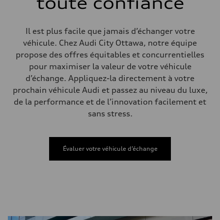
toute confiance
Electromechanical steering with speed-sensitive power assist
Poids
Poids à vide
—
Il est plus facile que jamais d’échanger votre
Poids brut admissible
—
véhicule. Chez Audi City Ottawa, notre équipe
Volumes
propose des offres équitables et concurrentielles
Compartiment à bagages
—
pour maximiser la valeur de votre véhicule
Réservoir de carburant (approx.)
d’échange. Appliquez-la directement à votre
—
Données de rendement
prochain véhicule Audi et passez au niveau du luxe,
Vitesse de pointe
de la performance et de l’innovation facilement et
210 km/h
Accélération de 0 à 100 km/h
sans stress.
5.9 seconds
Consommation de carburant
Carburant
Regular/Unleaded
Évaluer votre véhicule d’échange
Consommation – ville
10.8 l/100 km
Consommation – autoroute
8.1 l/100 km
Consommation combinée
9.6 l/100 km