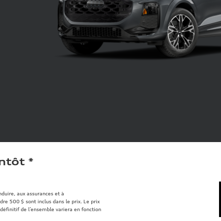
ntôt
*
onduire, aux assurances et à
re 500 $ sont inclus dans le prix. Le prix
définitif de l’ensemble variera en fonction