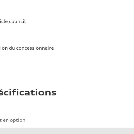
icle council
tion du concessionnaire
écifications
 en option