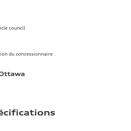
icle council
tion du concessionnaire
 Ottawa
écifications