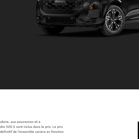
onduire, aux assurances et à
re 500 $ sont inclus dans le prix. Le prix
définitif de l’ensemble variera en fonction