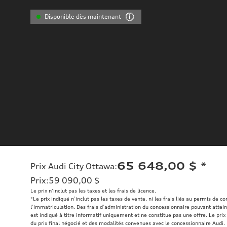
Disponible dès maintenant
65 648,00 $
*
Prix Audi City Ottawa
:
Prix
:
59 090,00 $
Le prix n'inclut pas les taxes et les frais de licence.
*Le prix indiqué n’inclut pas les taxes de vente, ni les frais liés au permis de c
l’immatriculation. Des frais d’administration du concessionnaire pouvant atteind
est indiqué à titre informatif uniquement et ne constitue pas une offre. Le prix 
du prix final négocié et des modalités convenues avec le concessionnaire Audi.