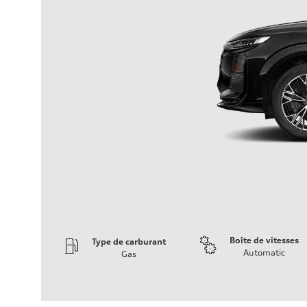
Boîte de vitesses
Type de carburant
Automatic
Gas
Moteur
Type de moteur
I-4 DOHC / 16V / Direct Injection / Turbocharged
Données de rendement