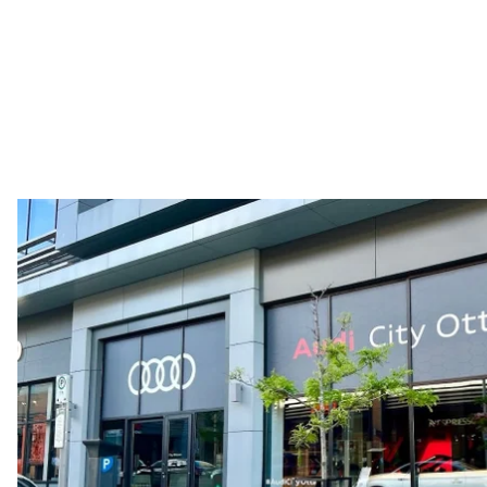
Réservoir de carburant (approx.)
—
Données de rendement
Vitesse de pointe
210 km/h
Accélération de 0 à 100 km/h
5.9 seconds
Consommation de carburant
Carburant
Regular/Unleaded
Consommation – ville
10.8 l/100 km
Consommation – autoroute
8.1 l/100 km
Consommation combinée
9.6 l/100 km