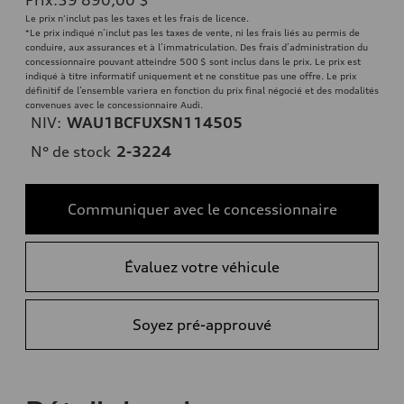
Le prix n'inclut pas les taxes et les frais de licence.
*Le prix indiqué n’inclut pas les taxes de vente, ni les frais liés au permis de
conduire, aux assurances et à l’immatriculation. Des frais d’administration du
concessionnaire pouvant atteindre 500 $ sont inclus dans le prix. Le prix est
indiqué à titre informatif uniquement et ne constitue pas une offre. Le prix
définitif de l’ensemble variera en fonction du prix final négocié et des modalités
convenues avec le concessionnaire Audi.
NIV:
WAU1BCFUXSN114505
N° de stock
2-3224
Communiquer avec le concessionnaire
Évaluez votre véhicule
Soyez pré-approuvé