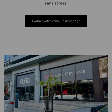
Accélération de 0 à 100 km/h
sans stress.
5.9 seconds
Consommation de carburant
Carburant
—
Évaluer votre véhicule d’échange
Consommation – ville
—
Consommation – autoroute
—
Consommation combinée
—