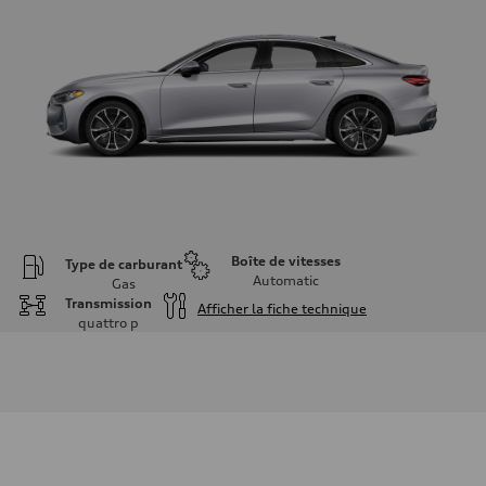
Boîte de vitesses
Type de carburant
Automatic
Gas
Transmission
Afficher la fiche technique
quattro
p
Moteur
Type de moteur
I-4 / 16V / Direct Injection / Turbocharged / Audi Valvelift System
Données de rendement
Cylindrée
1984 cm³
Puissance max.
268 HP
Couple max.