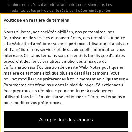
options et les frais d’administration du concessionnaire. Les
modalités et les prix de vente réels sont déterminés par les
concessionnaires. Les prix indiqués sur les pages de recherche de
Politique en matière de témoins
véhicules neufs et d’occasion sont les prix de vente établis par les
concessionnaires et incluent les frais applicables, tels que les frais
Nous utilisons, nos sociétés affiliées, nos partenaires, nos
de transport et d’inspection de prélivraison, les taxes
fournisseurs de services et nous-mêmes, des témoins sur notre
environnementales (pour les véhicules neufs) et les frais
site Web afin d’améliorer votre expérience utilisateur, d’analyser
d’administration des concessionnaires. Toutefois, les taxes de
et d’améliorer nos services et de savoir quelle information vous
vente sont exclues. Veuillez noter que les prix de l’estimateur de
intéresse. Certains témoins sont essentiels tandis que d’autres
versements sont des PDSF s’il a été consulté au moyen de l’onglet
procurent des fonctionnalités améliorées ainsi que de
Configurateur et prix (à titre indicatif). Toutefois, s’il a été
l’information sur l’utilisation de ce site Web. Notre
politique en
consulté à partir des pages de recherche de véhicules neufs et
matière de témoins
explique plus en détail les témoins. Vous
d’occasion, les prix indiqués sont des prix de vente (prix de vente
pouvez modifier vos préférences à tout moment en cliquant sur «
réels). Sur les pages de renseignements généraux sur les
Paramètres des témoins » dans le pied de page. Sélectionnez «
véhicules, les modèles sont montrés à titre indicatif seulement,
Accepter tous les témoins » pour continuer à naviguer en
avec des caractéristiques qui peuvent ne pas être offertes sur les
utilisant tous les témoins ou sélectionnez « Gérer les témoins »
modèles canadiens. Malgré les efforts déployés pour assurer
pour modifier vos préférences.
l’exactitude de ces renseignements, des erreurs peuvent survenir
et la disponibilité peut changer; veuillez donc visiter votre
concessionnaire pour obtenir les détails et les spécifications
Accepter tous les témoins
actuelles de chaque modèle. Tous droits réservés. Les marques de
commerce d’Audi AG sont utilisées sous licence.