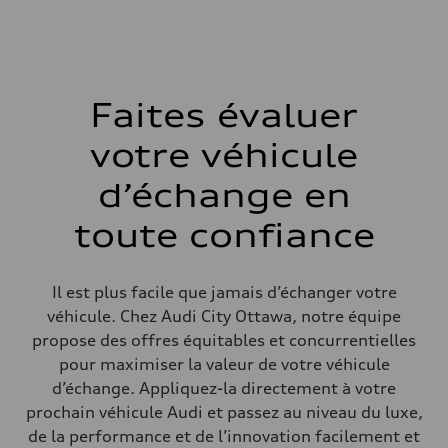
295 lb-ft
Transmission
Boîte de vitesses
7-speed S tronic
Suspension
Avant
5-link Sport suspension - Optional Adaptive damping suspension
Faites évaluer
Arrière
5-link Sport suspension - Optional Adaptive damping suspension
votre véhicule
Système de freinage
Système de freinage
single piston front and single piston rear calipers
d’échange en
Direction
Direction
toute confiance
Electromechanical Steering with Speed-Sensitive Power Assistance
Poids
Poids à vide
—
Il est plus facile que jamais d’échanger votre
Poids brut admissible
—
véhicule. Chez Audi City Ottawa, notre équipe
Volumes
propose des offres équitables et concurrentielles
Compartiment à bagages
—
pour maximiser la valeur de votre véhicule
Réservoir de carburant (approx.)
d’échange. Appliquez-la directement à votre
56
Données de rendement
prochain véhicule Audi et passez au niveau du luxe,
Vitesse de pointe
de la performance et de l’innovation facilement et
210 km/h