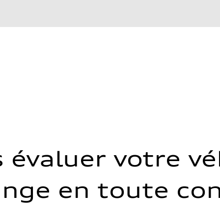
heel drive
s évaluer votre vé
ange en toute con
ive power assist