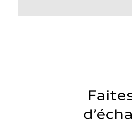
Moteur
Type de moteur
2.5L TFSI, 5 Cylinder
Données de rendement
Cylindrée
2480 cm³
Puissance max.
394 HP
Couple max.
369 lb-ft
Transmission
Boîte de vitesses
7-speed S tronic dual-clutch automatic and quattro all-w
Suspension
Avant
McPherson strut
Arrière
Four-link independent
Système de freinage
Faite
Système de freinage
—
Direction
Direction
d’éch
electromechanical progressive steering with speed-sensit
Poids
Poids à vide
—
Poids brut admissible