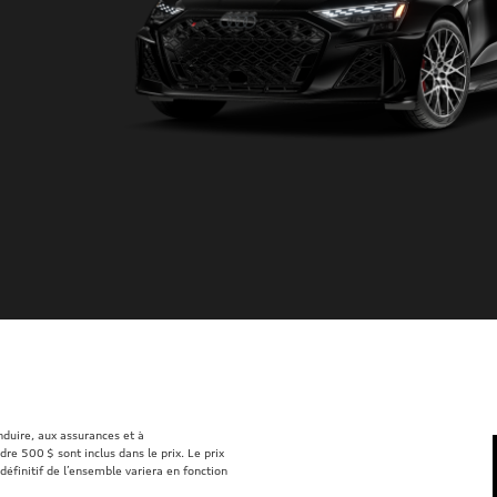
onduire, aux assurances et à
re 500 $ sont inclus dans le prix. Le prix
définitif de l’ensemble variera en fonction