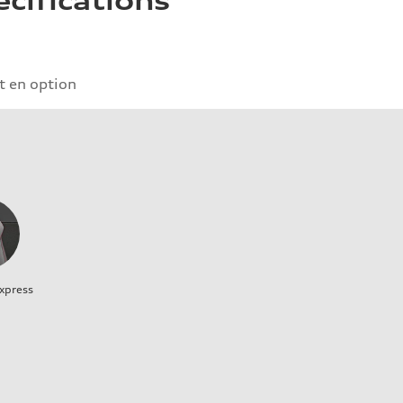
écifications
 en option
xpress