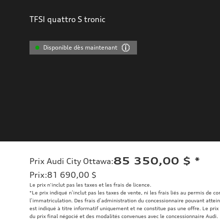
TFSI quattro S tronic
Disponible dès maintenant
85 350,00 $
*
Prix Audi City Ottawa
:
Prix
:
81 690,00 $
Le prix n'inclut pas les taxes et les frais de licence.
*Le prix indiqué n’inclut pas les taxes de vente, ni les frais liés au permis de c
l’immatriculation. Des frais d’administration du concessionnaire pouvant atteind
est indiqué à titre informatif uniquement et ne constitue pas une offre. Le prix 
du prix final négocié et des modalités convenues avec le concessionnaire Audi.