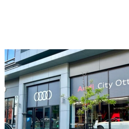
55 L
Données de rendement
Vitesse de pointe
250 km/h
Accélération de 0 à 100 km/h
3.8 seconds
Consommation de carburant
Carburant
Plus/Premium
Consommation – ville
11.9 l/100 km
Consommation – autoroute
8.2 l/100 km
Consommation combinée
10.3 l/100 km