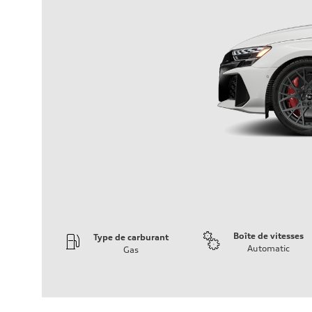
Boîte de vitesses
Type de carburant
Automatic
Gas
Moteur
Type de moteur
2.5L TFSI, 5 Cylinder
Données de rendement
Cylindrée