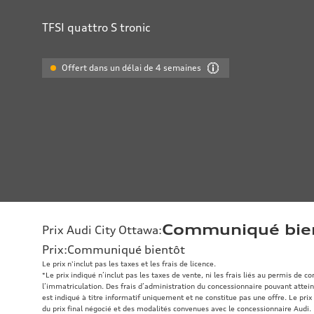
TFSI quattro S tronic
Offert dans un délai de 4 semaines
Communiqué bie
Prix Audi City Ottawa
:
Prix
:
Communiqué bientôt
Le prix n'inclut pas les taxes et les frais de licence.
*Le prix indiqué n’inclut pas les taxes de vente, ni les frais liés au permis de c
l’immatriculation. Des frais d’administration du concessionnaire pouvant atteind
est indiqué à titre informatif uniquement et ne constitue pas une offre. Le prix 
du prix final négocié et des modalités convenues avec le concessionnaire Audi.