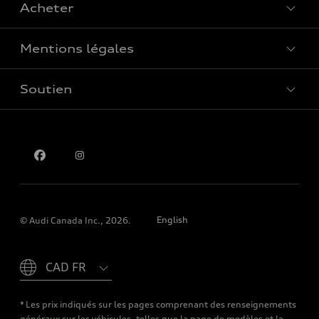
Acheter
Offres spéciales
Mentions légales
Réserver un essai routier
Soutien
Confidentialité
Pour nous joindre
English
© Audi Canada Inc., 2026.
Please select country
* Les prix indiqués sur les pages comprenant des renseignements
généraux sur les véhicules, telles que la page de modèles et la