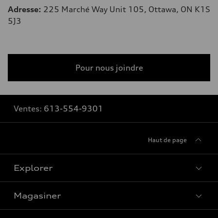
Adresse
:
225 Marché Way Unit 105, Ottawa, ON K1S
5J3
Pour nous joindre
Ventes:
613-554-9301
Haut de page
Explorer
Magasiner
Voir tous les modèles