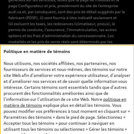
page Configurateur et prix, proviennent du site de l’entreprise
audi.ca et, par conséquent, sont des prix de détail suggérés par le
fabricant (PDSF), (i) sont fournis à titre indicatif seulement et
(ii) excluent les taxes, les redevances (climatiseur, pneus), le
permis de conduire, l’assurance, l’immatriculation, les autres
options et les frais d’administration du concessionnaire. Les
modalités et les prix de vente réels sont déterminés par les
concessionnaires. Les prix indiqués sur les pages de recherche de
Politique en matière de témoins
véhicules neufs et d’occasion sont les prix de vente établis par les
concessionnaires et incluent les frais applicables, tels que les frais
Nous utilisons, nos sociétés affiliées, nos partenaires, nos
de transport et d’inspection de prélivraison, les taxes
fournisseurs de services et nous-mêmes, des témoins sur notre
environnementales (pour les véhicules neufs) et les frais
site Web afin d’améliorer votre expérience utilisateur, d’analyser
d’administration des concessionnaires. Toutefois, les taxes de
et d’améliorer nos services et de savoir quelle information vous
vente sont exclues. Veuillez noter que les prix de l’estimateur de
intéresse. Certains témoins sont essentiels tandis que d’autres
versements sont des PDSF s’il a été consulté au moyen de l’onglet
procurent des fonctionnalités améliorées ainsi que de
Configurateur et prix (à titre indicatif). Toutefois, s’il a été
l’information sur l’utilisation de ce site Web. Notre
politique en
consulté à partir des pages de recherche de véhicules neufs et
matière de témoins
explique plus en détail les témoins. Vous
d’occasion, les prix indiqués sont des prix de vente (prix de vente
pouvez modifier vos préférences à tout moment en cliquant sur «
réels). Sur les pages de renseignements généraux sur les
Paramètres des témoins » dans le pied de page. Sélectionnez «
véhicules, les modèles sont montrés à titre indicatif seulement,
Accepter tous les témoins » pour continuer à naviguer en
avec des caractéristiques qui peuvent ne pas être offertes sur les
utilisant tous les témoins ou sélectionnez « Gérer les témoins »
modèles canadiens. Malgré les efforts déployés pour assurer